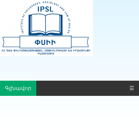
Գլխավոր
☰