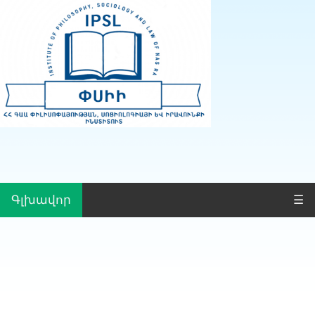
Գլխավոր
☰