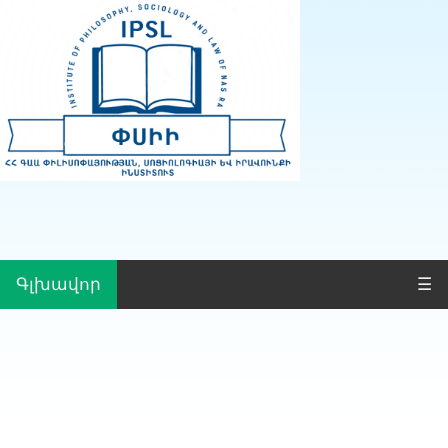
Գլխավոր
☰