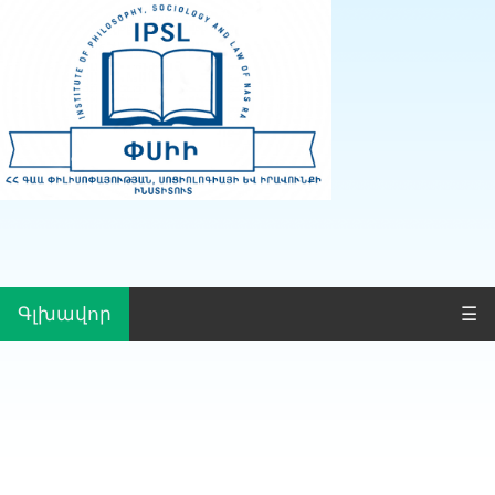
Գլխավոր
☰