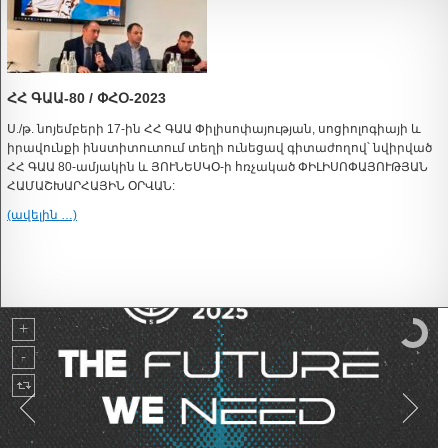
ՀՀ ԳԱԱ-80 / ՓՀՕ-2023
Ս./թ. նոյեմբերի 17-ին ՀՀ ԳԱԱ Փիլիսոփայության, սոցիոլոգիայի և
իրավունքի ինստիտուտում տեղի ունեցավ գիտաժողով՝ նվիրված
ՀՀ ԳԱԱ 80-ամյակին և ՅՈՒՆԵՍԿՕ-ի հռչակած ՓԻԼԻՍՈՓԱՅՈՒԹՅԱՆ
ՀԱՄԱՇԽԱՐՀԱՅԻՆ ՕՐՎԱՆ:
(ավելին …)
Global Town Hall 2025 "The Future We