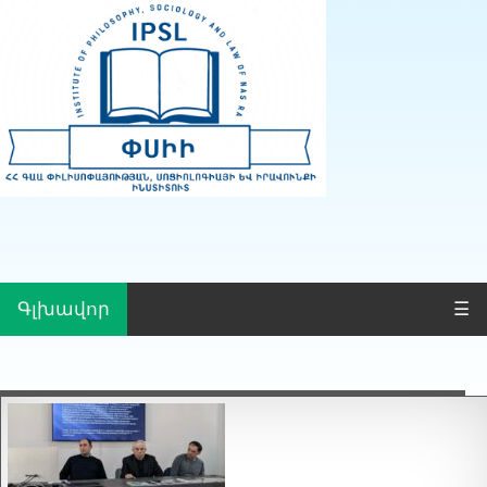
Գլխավոր
☰