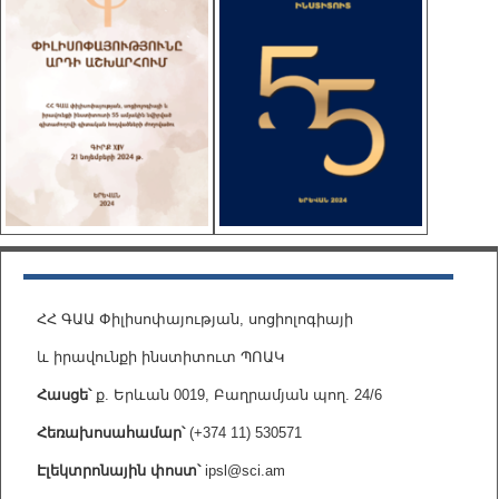
ՀՀ ԳԱԱ Փիլիսոփայության, սոցիոլոգիայի
և իրավունքի ինստիտուտ ՊՈԱԿ
Հասցե՝
ք. Երևան 0019, Բաղրամյան պող. 24/6
Հեռախոսահամար՝
(+374 11) 530571
Էլեկտրոնային փոստ՝
ipsl@sci.am