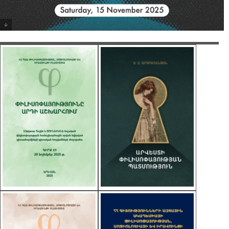
Need"
This year, FPCI, together with @GlblCtzn,
proudly presents the 6th edition of
@GlobalTownHall with the theme “The Future
We Need.” Join us for a full-day virtual event
uniting civil societies, leading thinkers, and world
leaders from across the globe—all coming
together to address the defining issues of our
time. Mark your calendars: Saturday, 15
November 2025. Registration is now OPEN at
globaltownhall2025.com. Free e-certificates for
participants! #GlobalTownHall #GTH2025