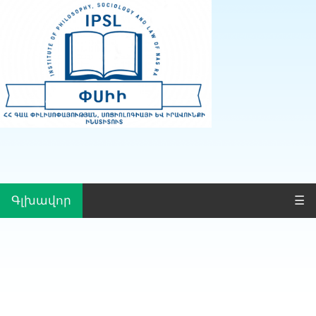
Գլխավոր
☰